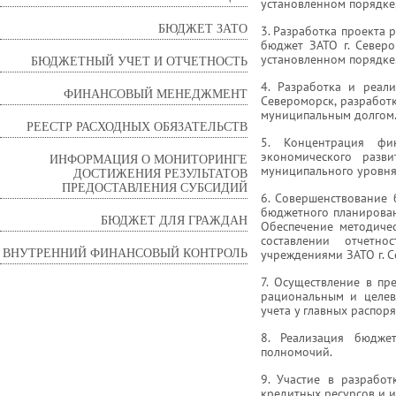
установленном порядке,
БЮДЖЕТ ЗАТО
3. Разработка проекта 
бюджет ЗАТО г. Север
установленном порядке
БЮДЖЕТНЫЙ УЧЕТ И ОТЧЕТНОСТЬ
4. Разработка и реал
ФИНАНСОВЫЙ МЕНЕДЖМЕНТ
Североморск, разработ
муниципальным долгом
РЕЕСТР РАСХОДНЫХ ОБЯЗАТЕЛЬСТВ
5. Концентрация фи
экономического разви
ИНФОРМАЦИЯ О МОНИТОРИНГЕ
муниципального уровня
ДОСТИЖЕНИЯ РЕЗУЛЬТАТОВ
ПРЕДОСТАВЛЕНИЯ СУБСИДИЙ
6. Совершенствование 
бюджетного планирован
БЮДЖЕТ ДЛЯ ГРАЖДАН
Обеспечение методичес
составлении отчетн
ВНУТРЕННИЙ ФИНАНСОВЫЙ КОНТРОЛЬ
учреждениями ЗАТО г. 
7. Осуществление в пр
рациональным и целев
учета у главных распо
8. Реализация бюдже
полномочий.
9. Участие в разрабо
кредитных ресурсов и и