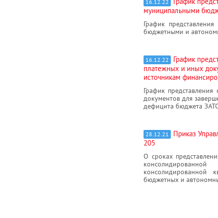
График предс
16.12.22
муниципальными бюдж
График представления
бюджетными и автоном
График предс
16.12.22
платежных и иных доку
источникам финансиро
График представления 
документов для заверш
дефицита бюджета ЗАТО
Приказ Управ
28.12.21
205
О сроках представлени
консолидированной
консолидированной к
бюджетных и автономны